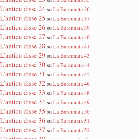
L’anticu disse 24
su
La Barcunata 36
L’anticu disse 25
su
La Barcunata 37
L’anticu disse 26
su
La Barcunata 39
L’anticu disse 27
su
La Barcunata 40
L’anticu disse 28
su
La Barcunata 41
L’anticu disse 29
su
La Barcunata 43
L’anticu disse 30
su
La Barcunata 44
L’anticu disse 31
su
La Barcunata 45
L’anticu disse 32
su
La Barcunata 46
L’anticu disse 33
su
La Barcunata 48
L’anticu disse 34
su
La Barcunata 49
L’anticu disse 35
su
La Barcunata 50
L’anticu disse 36
su
La Barcunata 51
L’anticu disse 37
su
La Barcunata 52
L’anticu disse 38