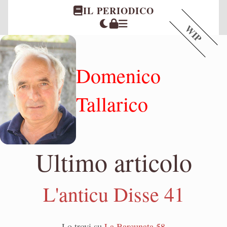
IL PERIODICO
WIP
Domenico
Tallarico
Ultimo articolo
L'anticu Disse 41
Lo trovi su
La Barcunata 58